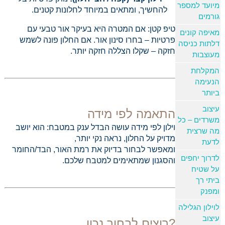
מיועד למספר
להחשיך, ומתאים במיוחד לחלונות קטנים.
גורמים
טיפ קטן: אם המטרה היא בעיקר אור טבעי עם
מאיפה קונים
פרטיות – בחרו סינון אור. אם החלון פונה לשמש
דלתות כניסה
חזקה – שקלו הצללה חזקה יותר.
מעוצבות
המקלחת
הנעימה
ביותר
עיצוב
התאמה לפי מידה
משרדים – כל
וילון לפי מידה עושה הבדל ענק במטבח: הוא יושב
מה שרצית
מדויק על החלון, נראה נקי יותר,
לדעת
ומאפשר לבחור בדיוק את רמת האור, הבד/החומר
לדרוך יחפים
והסגנון שמתאימים למטבח שלכם.
על שטיח
ביתי רך
ומפנק
לוילון הגלילה
עיצוב
רוצים לבחור נכון?