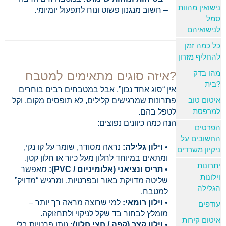
נישואין מהוות
– חשוב מנגנון פשוט ונוח לתפעול יומיומי.
סמל
לנישואיהם
כל כמה זמן
להחליף מזרון
מהו בדק
איזה סוגים מתאימים למטבח?
בית?
אין “סוג אחד נכון”, אבל במטבחים רבים בוחרים
איטום טוב
פתרונות שמרגישים קלילים, לא תופסים מקום, וקל
למרפסת
לטפל בהם.
הנה כמה כיוונים נפוצים:
הפרטים
החשובים על
וילון גלילה:
נראה מסודר, שומר על קו נקי,
ניקיון משרדים
ומתאים במיוחד לחלון מעל כיור או חלון קטן.
יתרונות
תריס ונציאני (אלומיניום / PVC):
מאפשר
וילונות
שליטה מדויקת באור ובפרטיות, ומרגיש “מדויק”
הגלילה
למטבח.
וילון רומאי:
למי שרוצה מראה רך יותר –
עודפים
מומלץ לבחור בד שקל לניקוי ולתחזוקה.
איטום קירות
וילון קצר (קפה / חצי חלון):
נותן פרטיות בלי