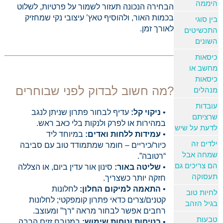
היממה
הבחירה הנכונה תעזור לשמור על פרטיות, לשלוט
בכמות האור, ולהוסיף טאץ’ עיצובי נקי שמחזיק
בין סוגי
לאורך זמן.
התכשיטים
השונים
כיסאות
מחשב או
כיסאות
מה חשוב לבדוק לפני שבוחרים?
מנהלים
עובדות
ניקוי קל:
עדיף לבחור פתרון שניתן לנגב
שרציתם
במהירות או לפרק ולנקות בלי כאב ראש.
לדעת על שיש
עמידות ללחות ואדים:
במיוחד ליד
ילדים זה
כיור/כיריים – חומר שמתמודד טוב עם סביבה
שמחה אבל
“רטובה”.
הם צריכים גם
שליטה באור:
סינון אור עדין ביום, או הצללה
תעסוקה
חזקה יותר כשצריך.
התאמה למיקום החלון:
לחלונות
לחיות טוב
קטנים/צרים כדאי פתרון קומפקטי; לחלונות
בגיל הזהב
רחבים אפשר לבחור מראה “רך” ומעוצב.
טבעות
בטיחות ונוחות שימוש:
במטבח זזים הרבה